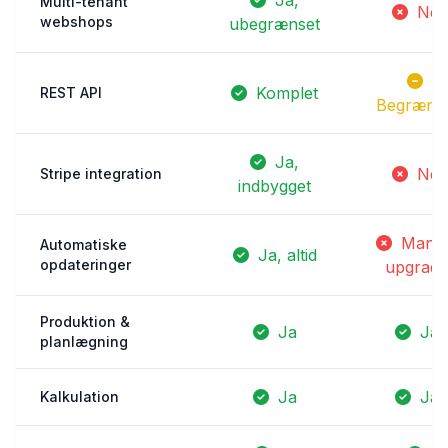
Ja,
Multi-tenant
Nej
webshops
ubegrænset
Komplet
REST API
Begræns
Ja,
Nej
Stripe integration
indbygget
Manue
Automatiske
Ja, altid
opdateringer
upgrade
Produktion &
Ja
Ja
planlægning
Ja
Ja
Kalkulation