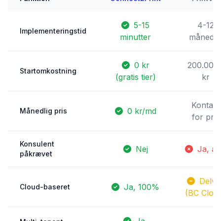
5-15
4-12
Implementeringstid
minutter
månede
0 kr
200.000
Startomkostning
(gratis tier)
kr
Kontakt
0 kr/md
Månedlig pris
for pris
Konsulent
Nej
Ja, alt
påkrævet
Delvis
Ja, 100%
Cloud-baseret
(BC Clou